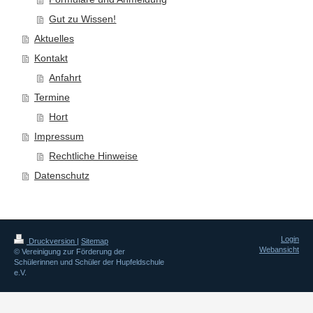
Gut zu Wissen!
Aktuelles
Kontakt
Anfahrt
Termine
Hort
Impressum
Rechtliche Hinweise
Datenschutz
Login
Druckversion
|
Sitemap
Webansicht
© Vereinigung zur Förderung der
Schülerinnen und Schüler der Hupfeldschule
e.V.